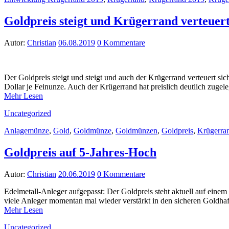
Goldpreis steigt und Krügerrand verteuert 
Autor:
Christian
06.08.2019
0 Kommentare
Der Goldpreis steigt und steigt und auch der Krügerrand verteuert si
Dollar je Feinunze. Auch der Krügerrand hat preislich deutlich zuge
Mehr Lesen
Uncategorized
Anlagemünze
,
Gold
,
Goldmünze
,
Goldmünzen
,
Goldpreis
,
Krügerra
Goldpreis auf 5-Jahres-Hoch
Autor:
Christian
20.06.2019
0 Kommentare
Edelmetall-Anleger aufgepasst: Der Goldpreis steht aktuell auf eine
viele Anleger momentan mal wieder verstärkt in den sicheren Gold
Mehr Lesen
Uncategorized