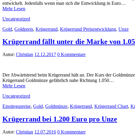
entwickelt. Jedenfalls wenn man sich die Entwicklung in Euro…
Mehr Lesen
Uncategorized
Gold
,
Goldpreis
,
Krügerrand
,
Krügerrand Preisentwicklung
,
Unze
Krügerrand fällt unter die Marke von 1.0
Autor:
Christian
12.12.2017
0 Kommentare
Der Abwärtstrend beim Krügerrand hält an. Der Kurs der Goldmünze ru
Krügerrand Goldmünze gefährlich nahe Richtung 1.050…
Mehr Lesen
Uncategorized
Einstiegspreise
,
Gold
,
Goldmünze
,
Krügerrand
,
Krügerrand Chart
,
Kr
Krügerrand bei 1.200 Euro pro Unze
Autor:
Christian
12.07.2016
0 Kommentare