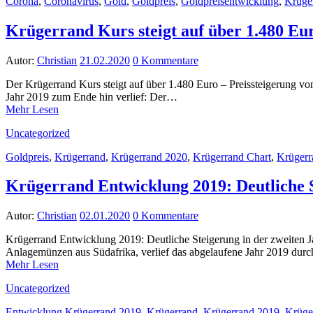
Corona
,
Coronavirus
,
Gold
,
Goldpreis
,
Goldpreisentwicklung
,
Krüge
Krügerrand Kurs steigt auf über 1.480 Eu
Autor:
Christian
21.02.2020
0 Kommentare
Der Krügerrand Kurs steigt auf über 1.480 Euro – Preissteigerung 
Jahr 2019 zum Ende hin verlief: Der…
Mehr Lesen
Uncategorized
Goldpreis
,
Krügerrand
,
Krügerrand 2020
,
Krügerrand Chart
,
Krügerr
Krügerrand Entwicklung 2019: Deutliche S
Autor:
Christian
02.01.2020
0 Kommentare
Krügerrand Entwicklung 2019: Deutliche Steigerung in der zweiten 
Anlagemünzen aus Südafrika, verlief das abgelaufene Jahr 2019 durc
Mehr Lesen
Uncategorized
Entwicklung Krügerrand 2019
,
Krügerrand
,
Krügerrand 2019
,
Krüge