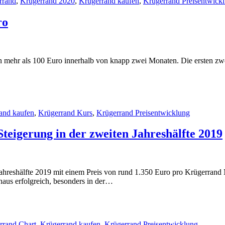
rrand
,
Krügerrand 2020
,
Krügerrand kaufen
,
Krügerrand Preisentwick
ro
von mehr als 100 Euro innerhalb von knapp zwei Monaten. Die ersten 
and kaufen
,
Krügerrand Kurs
,
Krügerrand Preisentwicklung
teigerung in der zweiten Jahreshälfte 2019
Jahreshälfte 2019 mit einem Preis von rund 1.350 Euro pro Krügerrand
haus erfolgreich, besonders in der…
rrand Chart
,
Krügerrand kaufen
,
Krügerrand Preisentwicklung