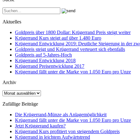
Aktuelles
Goldpreis über 1800 Dollar: Krügerrand Preis steigt weiter
Krügerrand Kurs steigt auf über 1.480 Euro
Krügerrand Entwicklung 2019: Deutliche Steigerung in der zwe
Goldpreis steigt und Krügerrand verteuert sich ebenfalls
Goldpreis auf 5-Jahres-Hoch
Krügerrand Entwicklung 2018
Krügerrand Preisentwicklung 2017
Krügerrand fällt unter die Marke von 1.050 Euro pro Unze
Archiv
Archiv
Zufällige Beiträge
Die Krügerrand-Münze als Anlagemöglichkeit
Krügerrand fällt unter die Marke von 1.050 Euro pro Unze
Jetzt Krüggerand kaufen?
Krügerrand Kurs profitiert von steigendem Goldpreis
Krügerrand in leichtem Aufwärtstrend