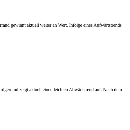
rrand gewinnt aktuell weiter an Wert. Infolge eines Aufwärtstrends
ügerrand zeigt aktuell einen leichten Abwärtstrend auf. Nach dem