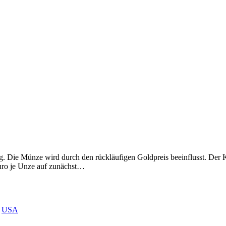
ng. Die Münze wird durch den rückläufigen Goldpreis beeinflusst. Der 
uro je Unze auf zunächst…
,
USA